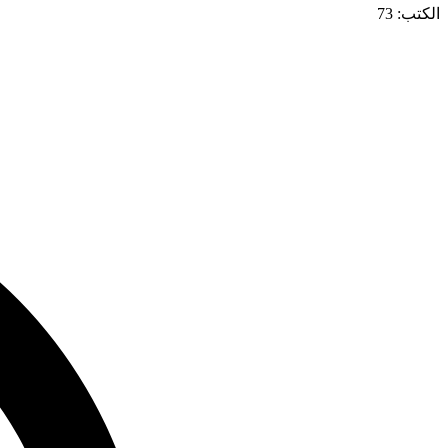
الكتب: 73