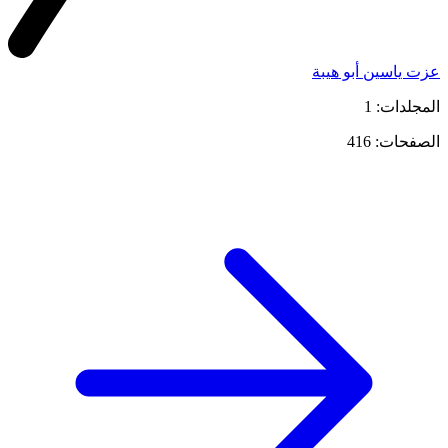
عزت ياسين أبو هيبة
المجلدات: 1
الصفحات: 416