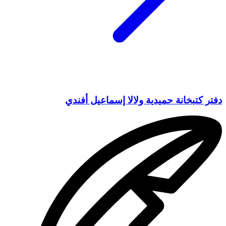
دفتر كتبخانة حميدية ولالا إسماعيل أفندي