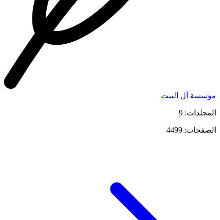
مؤسسة آل البيت
المجلدات: 9
الصفحات: 4499