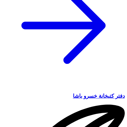
دفتر كتبخانة خسرو باشا