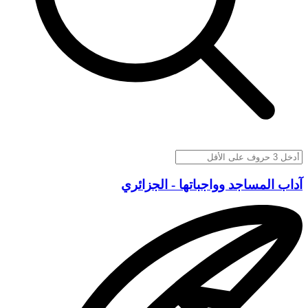
آداب المساجد وواجباتها - الجزائري