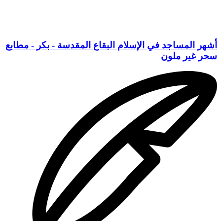
أشهر المساجد في الإسلام البقاع المقدسة - بكر - مطابع
سحر غير ملون