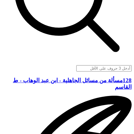
128مسألة من مسائل الجاهلية - ابن عبد الوهاب - ط
القاسم