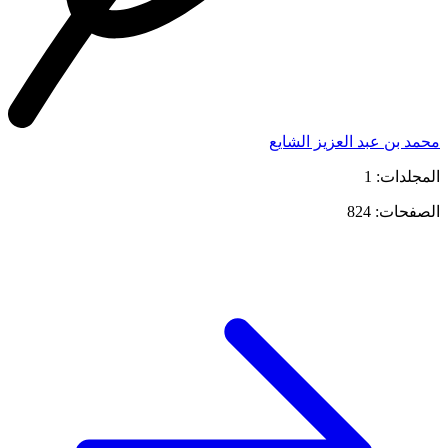
محمد بن عبد العزيز الشايع
المجلدات: 1
الصفحات: 824