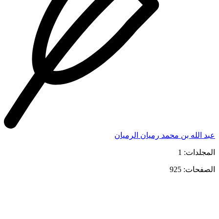
عبد الله بن محمد رميان الرميان
المجلدات: 1
الصفحات: 925