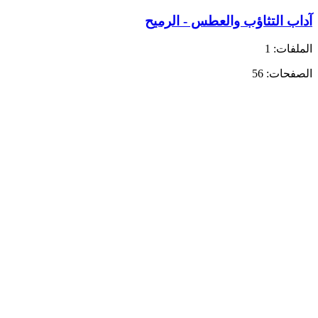
آداب التثاؤب والعطس - الرميح
الملفات: 1
الصفحات: 56