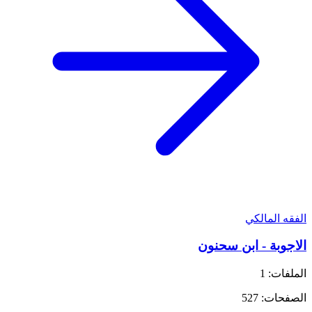
الفقه المالكي
الاجوبة - ابن سحنون
الملفات: 1
الصفحات: 527